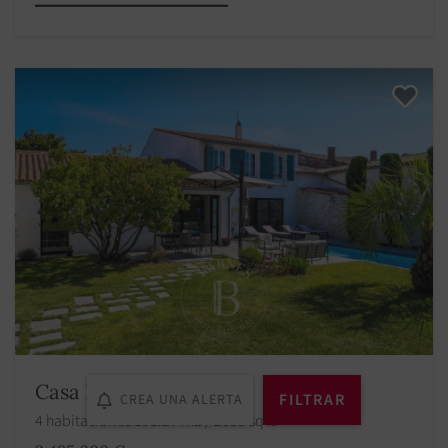
Casa La Flotte
FILTRAR
CREA UNA ALERTA
4 habitaciones 191.27 m2 / 2059 sq ft
2 495 000 €