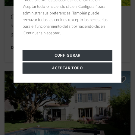
'Aceptar todo' o haciendo clic en 'Configurar' para
administrar sus preferencias. También puede
Casa Le Bois-Plage-en-Ré
rechazar todas las cookies (excepto las necesarias
5 habitaciones 350.00 m2 / 3767 sq ft
para el funcionamiento del sitio) haciendo clic en
'Continuar sin aceptar'.
3 885 000 €
Descubrir esta propiedad
CONFIGURAR
ACEPTAR TODO