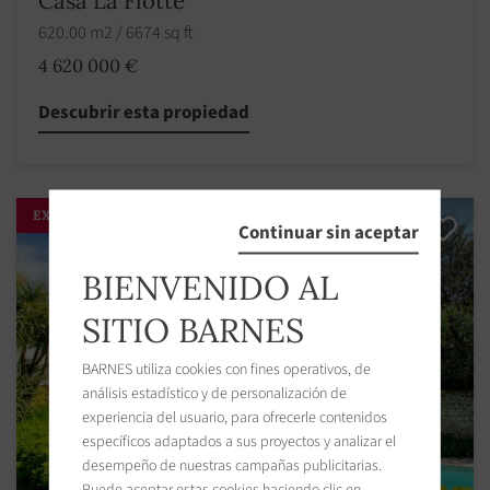
Casa La Flotte
620.00 m2 / 6674 sq ft
4 620 000 €
Descubrir esta propiedad
EXCLUSIVIDAD
Continuar sin aceptar
BIENVENIDO AL
SITIO BARNES
BARNES utiliza cookies con fines operativos, de
análisis estadístico y de personalización de
experiencia del usuario, para ofrecerle contenidos
específicos adaptados a sus proyectos y analizar el
desempeño de nuestras campañas publicitarias.
Puede aceptar estas cookies haciendo clic en