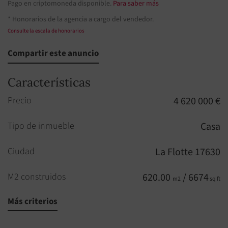
Pago en criptomoneda disponible.
Para saber más
* Honorarios de la agencia a cargo del vendedor.
Consulte la escala de honorarios
Compartir este anuncio
Características
Precio
4 620 000 €
Tipo de inmueble
Casa
Ciudad
La Flotte 17630
M2 construidos
620.00
/ 6674
m2
sq ft
Más criterios
Habitación
1
Bien sujeto al régimen de copropiedad