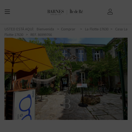
USTED ESTÁ AQUÍ:
Bienvenida
Comprar
La Flotte-17630
Casa La
Flotte-17630
> REF. 86999766