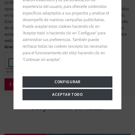
CLIENTE de su derecho a inscribirse gratuitamente en la lista de
experiencia del usuario, para ofrecerle contenidos
oposición a la prospección telefónica, según las condiciones definidas
específicos adaptados a sus proyectos y analizar el
en los artículos L223-1 y siguientes del Código de Consumo francés.
desempeño de nuestras campañas publicitarias.
Este derecho de oposición puede ser ejercido por el CLIENTE a través
Puede aceptar estas cookies haciendo clic en
de una página web gestionado por el organismo designado por las
'Aceptar todo' o haciendo clic en 'Configurar' para
autoridades públicas francesas para administrar esta lista. La página
administrar sus preferencias. También puede
web es la siguiente : https://www.bloctel.gouv.fr.
rechazar todas las cookies (excepto las necesarias
Gracias marcar la casilla
para el funcionamiento del sitio) haciendo clic en
'Continuar sin aceptar'.
CONFIGURAR
ACEPTAR TODO
Propiedades cercanas