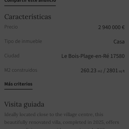
Compartir este anuncio
Características
Precio
2 940 000 €
Tipo de inmueble
Casa
Ciudad
Le Bois-Plage-en-Ré 17580
M2 construidos
260.23
/ 2801
m2
sq ft
Más criterios
Habitaciones
7
Habitaciones
5
Visita guiada
Cuarto de baño
1
Ideally located close to the village centre, this
beautifully renovated villa, completed in 2025, offers
Aseo
3