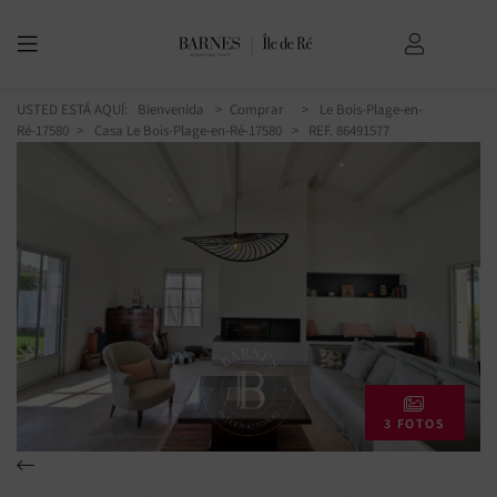
USTED ESTÁ AQUÍ:
Bienvenida
Comprar
Le Bois-Plage-en-
Ré-17580
Casa Le Bois-Plage-en-Ré-17580
> REF. 86491577
3 FOTOS