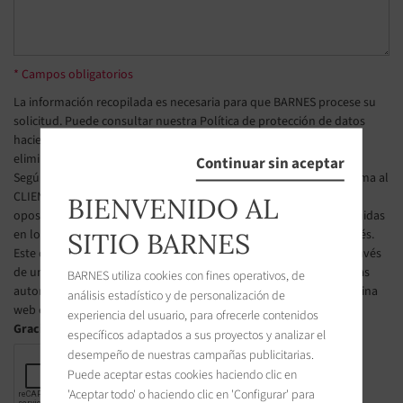
* Campos obligatorios
La información recopilada es necesaria para que BARNES procese su
solicitud. Puede consultar nuestra Política de protección de datos
haciendo clic en
este enlace
. Tiene derecho a acceder, modificar y
eliminar sus datos en todo momento.
Continuar sin aceptar
Según el artículo L223-2 del Código de Consumo francés, se informa al
CLIENTE de su derecho a inscribirse gratuitamente en la lista de
BIENVENIDO AL
oposición a la prospección telefónica, según las condiciones definidas
en los artículos L223-1 y siguientes del Código de Consumo francés.
SITIO BARNES
Este derecho de oposición puede ser ejercido por el CLIENTE a través
de una página web gestionado por el organismo designado por las
BARNES utiliza cookies con fines operativos, de
autoridades públicas francesas para administrar esta lista. La página
análisis estadístico y de personalización de
web es la siguiente : https://www.bloctel.gouv.fr.
experiencia del usuario, para ofrecerle contenidos
Gracias marcar la casilla
específicos adaptados a sus proyectos y analizar el
desempeño de nuestras campañas publicitarias.
Puede aceptar estas cookies haciendo clic en
'Aceptar todo' o haciendo clic en 'Configurar' para