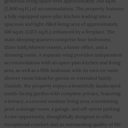
generous living space with approximately 260 sq.m.
(2,800 sq.ft.) of accommodation. The property features
Aseos
4
a fully equipped open-plan kitchen leading into a
spacious and light-filled living area of approximately
Piscina
SÍ
100 sq.m. (1,075 sq.ft.), enhanced by a fireplace. The
main sleeping quarters comprise four bedrooms,
Hogar
SÍ
three bath/shower rooms, a home office, and a
dressing room. A separate wing provides independent
Alarma
SÍ
accommodation with an open-plan kitchen and living
Persianas enrollable eléctricas
SÍ
area, as well as a fifth bedroom with its own en-suite
shower room?ideal for guests or extended family.
Bien sujeto al régimen de copropiedad
NO
Outside, the property enjoys a beautifully landscaped
south-facing garden with complete privacy, featuring
Cuota media de los gastos comunes
0
a terrace, a covered outdoor living area, a swimming
pool, a storage room, a garage, and off-street parking.
A rare opportunity, thoughtfully designed to offer
exceptional comfort and an outstanding quality of life