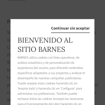
Precios por pueblo
Continuar sin aceptar
Saint-Martin-de-Ré. La capital histórica de la
BIENVENIDO AL
isla, declarada Patrimonio Mundial de la
UNESCO por sus fortificaciones Vauban.
SITIO BARNES
Precio medio de las casas en torno a 8 000
BARNES utiliza cookies con fines operativos, de
€/m², con picos de hasta 20 000 €/m² para
análisis estadístico y de personalización de
experiencia del usuario, para ofrecerle contenidos
las auténticas vistas al mar.
específicos adaptados a sus proyectos y analizar el
Les Portes-en-Ré. Punta norte de la isla,
desempeño de nuestras campañas publicitarias.
Puede aceptar estas cookies haciendo clic en
pueblo preservado y más reservado, cerca del
'Aceptar todo' o haciendo clic en 'Configurar' para
campo de golf y de las grandes playas. Precio
administrar sus preferencias. También puede
rechazar todas las cookies (excepto las necesarias
medio en torno a 9 190 €/m², hasta más de
para el funcionamiento del sitio) haciendo clic en