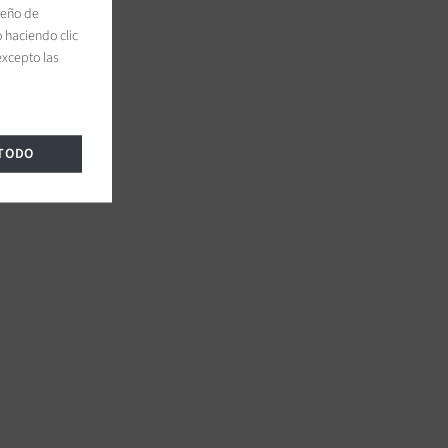
peño de
 haciendo clic
excepto las
 TODO