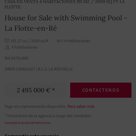
CASA EN VENTA 4 HABITACIONES 191 M2 / 2059 SQ FT LA
FLOTTE
House for Sale with Swimming Pool -
La Flotte-en-Ré
191.27
/ 2059 sq ft
4 Habitaciones
m2
9 habitaciones
Ref 85791489
SIREN 530401827 | R.C.S. LA ROCHELLE
2 495 000 € *
CONTACTENOS
Pago en criptomoneda disponible.
Para saber más
* Honorarios de la agencia a cargo del vendedor.
Consulte la escala de honorarios