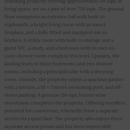
charming property offering approximately 191 sqm of
living space, set on a plot of over 750 sqm. The ground
Piscina
SÍ
floor comprises an entrance hall with built-in
cupboards, a bright living room with an insert
Hogar
SÍ
fireplace, and a fully fitted and equipped eat-in
kitchen. A utility room with built-in storage and a
Doble vidrio
SÍ
guest WC, a study, and a bedroom with its own en-
suite shower room complete this level. Upstairs, the
Ventanas correderas
SÍ
landing leads to three bedrooms and two shower
Pozos
SÍ
rooms, including a principal suite with a dressing
room. Outside, the property enjoys a spacious garden
Perforación
SÍ
with a terrace, a 10 × 3 metre swimming pool, and off-
street parking. A genuine 116 sqm former wine
Bien sujeto al régimen de copropiedad
NO
storehouse completes the property. Offering excellent
potential for conversion, it benefits from a separate
Cuota media de los gastos comunes
0
access via a quiet lane. The property also enjoys three
separate access points and has been impeccably