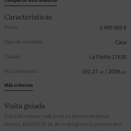
Compartir este anuncio
Características
Precio
2 495 000 €
Tipo de inmueble
Casa
Ciudad
La Flotte 17630
M2 construidos
191.27
/ 2059
m2
sq ft
Más criterios
Habitaciones
9
Habitaciones
4
Visita guiada
Aseo
3
Just a 10-minute walk from La Flotte's medieval
market, BARNES Île de Ré is delighted to present this
Aseos
2