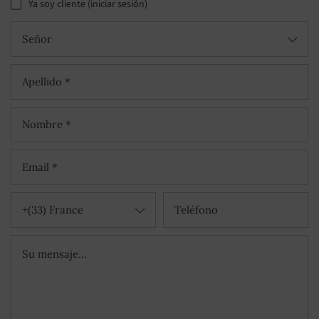
Ya soy cliente (iniciar sesión)
Señor
+(33) France