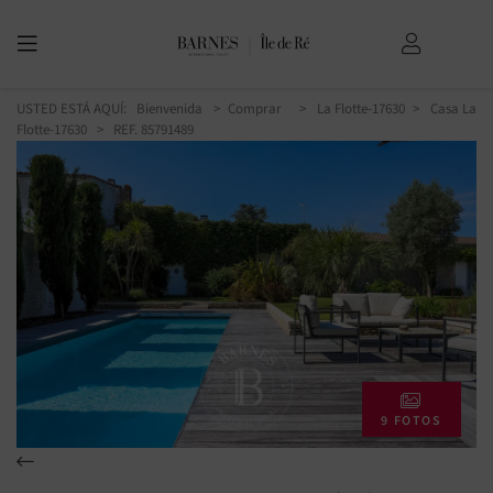
USTED ESTÁ AQUÍ:
Bienvenida
Comprar
La Flotte-17630
Casa La
Flotte-17630
> REF. 85791489
9 FOTOS