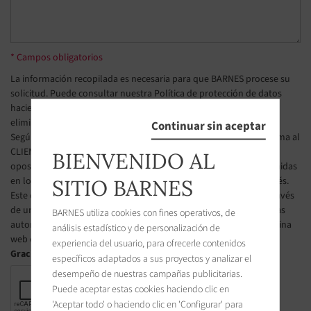
* Campos obligatorios
La información recopilada es necesaria para que BARNES procese su
solicitud. Puede consultar nuestra Política de protección de datos
haciendo clic en
este enlace
. Tiene derecho a acceder, modificar y
eliminar sus datos en todo momento.
Continuar sin aceptar
Según el artículo L223-2 del Código de Consumo francés, se informa al
CLIENTE de su derecho a inscribirse gratuitamente en la lista de
BIENVENIDO AL
oposición a la prospección telefónica, según las condiciones definidas
en los artículos L223-1 y siguientes del Código de Consumo francés.
SITIO BARNES
Este derecho de oposición puede ser ejercido por el CLIENTE a través
de una página web gestionado por el organismo designado por las
BARNES utiliza cookies con fines operativos, de
autoridades públicas francesas para administrar esta lista. La página
análisis estadístico y de personalización de
web es la siguiente : https://www.bloctel.gouv.fr.
experiencia del usuario, para ofrecerle contenidos
Gracias marcar la casilla
específicos adaptados a sus proyectos y analizar el
desempeño de nuestras campañas publicitarias.
Puede aceptar estas cookies haciendo clic en
'Aceptar todo' o haciendo clic en 'Configurar' para