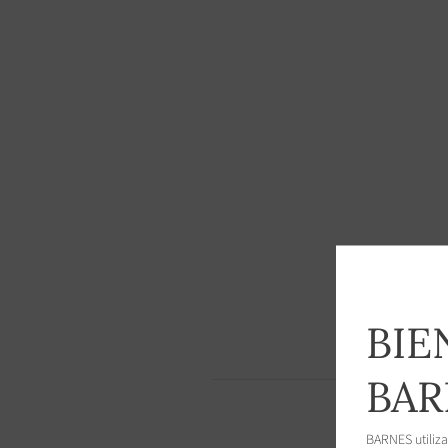
BIE
BAR
BARNES utiliza