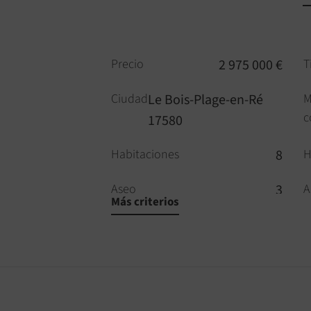
Precio
2 975 000 €
T
Ciudad
Le Bois-Plage-en-Ré
M
c
17580
Habitaciones
8
H
Aseo
3
A
Más criterios
Piscina
SÍ
H
Aire acondicionado
SÍ
D
Ventanas correderas
SÍ
P