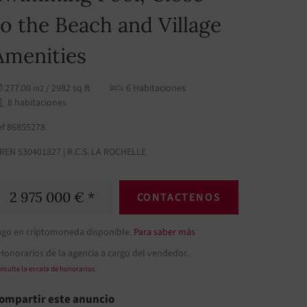
to the Beach and Village
Amenities
277.00
/ 2982 sq ft
6 Habitaciones
m2
8 habitaciones
ef 86855278
IREN 530401827 | R.C.S. LA ROCHELLE
2 975 000 € *
CONTACTENOS
ago en criptomoneda disponible.
Para saber más
Honorarios de la agencia a cargo del vendedor.
nsulte la escala de honorarios
ompartir este anuncio