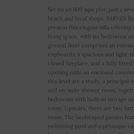
Videoteléfono
SÍ
I
Set on an 800 sqm plot, just a se
beach and local shops, BARNES Île 
Petanca
SÍ
S
present this elegant villa offerin
living space, with six bedrooms 
Bien sujeto al régimen de
NO
C
copropiedad
c
ground floor comprises an entranc
cupboards, a spacious and light-fi
closed fireplace, and a fully fitt
opening onto an enclosed covered
this level are a study, a principal
and en-suite shower room, togeth
bedrooms with built-in storage an
room. Upstairs, there are two fu
room. The landscaped garden feat
swimming pool and a pétanque cou