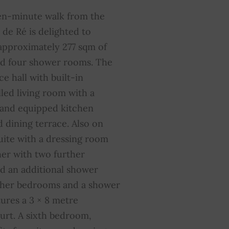
luminación exterior
SÍ
ven-minute walk from the
de Ré is delighted to
uavizador de agua
SÍ
g approximately 277 sqm of
and four shower rooms. The
uota media de los gastos
0
omunes
e hall with built-in
lled living room with a
ed and equipped kitchen
 dining terrace. Also on
 suite with a dressing room
er with two further
d an additional shower
rther bedrooms and a shower
ures a 3 × 8 metre
rt. A sixth bedroom,