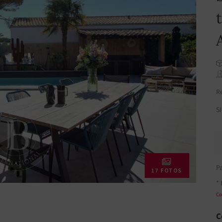
R
S
P
17 FOTOS
* 
Co
C