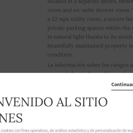
located in a separate annex, benef
room and en-suite shower room. T
a 22 sqm utility room, a secure bi
private parking spaces within the
in natural light thanks to its south
beautifully maintained property i
condition.
La información sobre los riesgos a
propiedad está disponible en el s
www.georisques.gouv.fr
Continuar
NVENIDO AL SITIO
NES
 cookies con fines operativos, de análisis estadístico y de personalización de ex