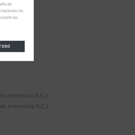
peño de
 haciendo clic
excepto las
 TODO
e referencia N.C.)
de referencia N.C.)