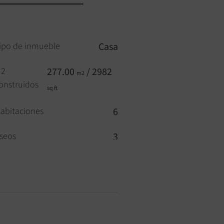
ipo de inmueble
Casa
2
277.00
/ 2982
m2
onstruidos
sq ft
abitaciones
6
seos
3
ogar
SÍ
oble vidrio
SÍ
ersianas enrollable eléctricas
SÍ