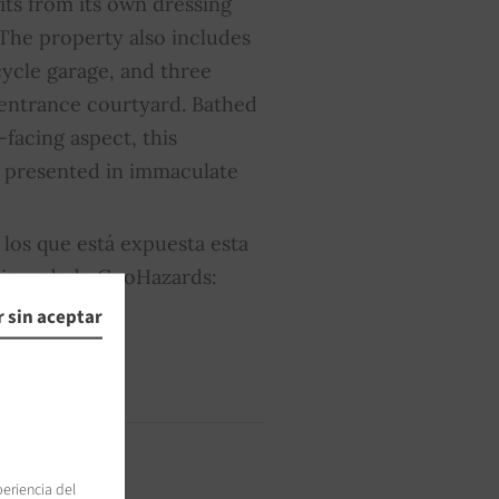
its from its own dressing
he property also includes
cycle garage, and three
 entrance courtyard. Bathed
-facing aspect, this
s presented in immaculate
 los que está expuesta esta
itio web de GeoHazards:
 sin aceptar
periencia del