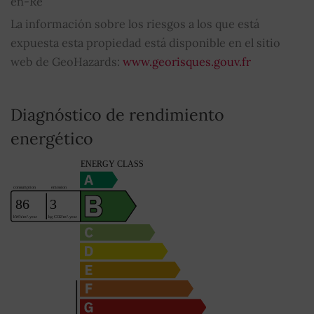
en-Ré
Bañeras de balneoterapia
SÍ
La información sobre los riesgos a los que está
expuesta esta propiedad está disponible en el sitio
Bien sujeto al régimen de copropiedad
NO
web de GeoHazards:
www.georisques.gouv.fr
Cuota media de los gastos comunes
0
Diagnóstico de rendimiento
energético