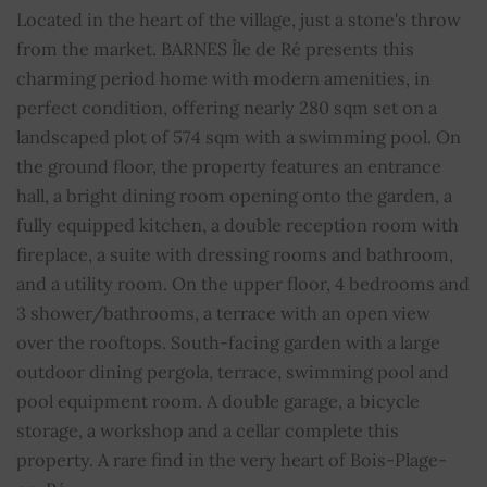
Cuartos de baño
2
Located in the heart of the village, just a stone's throw
from the market. BARNES Île de Ré presents this
Aseo
2
charming period home with modern amenities, in
perfect condition, offering nearly 280 sqm set on a
Aseos
2
landscaped plot of 574 sqm with a swimming pool. On
the ground floor, the property features an entrance
Piscina
SÍ
hall, a bright dining room opening onto the garden, a
fully equipped kitchen, a double reception room with
Hogar
SÍ
fireplace, a suite with dressing rooms and bathroom,
and a utility room. On the upper floor, 4 bedrooms and
Aire acondicionado
SÍ
3 shower/bathrooms, a terrace with an open view
Doble vidrio
SÍ
over the rooftops. South-facing garden with a large
outdoor dining pergola, terrace, swimming pool and
Barbacoa
SÍ
pool equipment room. A double garage, a bicycle
storage, a workshop and a cellar complete this
Ventanas correderas
SÍ
property. A rare find in the very heart of Bois-Plage-