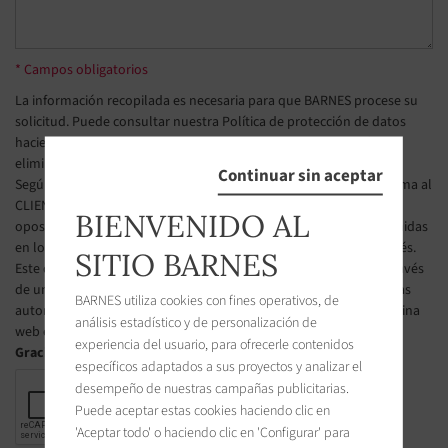
* Campos obligatorios
La información recopilada es necesaria para que BARNES procese su
solicitud. Puede consultar nuestra Política de protección de datos
haciendo clic en
este enlace
. Tiene derecho a acceder, modificar y
eliminar sus datos en todo momento.
Continuar sin aceptar
Según el artículo L223-2 del Código de Consumo francés, se informa al
CLIENTE de su derecho a inscribirse gratuitamente en la lista de
BIENVENIDO AL
oposición a la prospección telefónica, según las condiciones definidas
en los artículos L223-1 y siguientes del Código de Consumo francés.
SITIO BARNES
Este derecho de oposición puede ser ejercido por el CLIENTE a través
de una página web gestionado por el organismo designado por las
BARNES utiliza cookies con fines operativos, de
autoridades públicas francesas para administrar esta lista. La página
análisis estadístico y de personalización de
web es la siguiente : https://www.bloctel.gouv.fr.
experiencia del usuario, para ofrecerle contenidos
Gracias marcar la casilla
específicos adaptados a sus proyectos y analizar el
desempeño de nuestras campañas publicitarias.
Puede aceptar estas cookies haciendo clic en
'Aceptar todo' o haciendo clic en 'Configurar' para