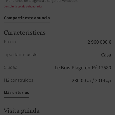
* Honorarios de la agencia a cargo del vendedor.
Consulte la escala de honorarios
Compartir este anuncio
Características
Precio
2 960 000 €
Tipo de inmueble
Casa
Ciudad
Le Bois-Plage-en-Ré 17580
M2 construidos
280.00
/ 3014
m2
sq ft
Más criterios
Habitaciones
10
Habitaciones
5
Visita guiada