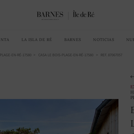
5 Habitaciones
9 habitaciones
ENTA
LA ISLA DE RÉ
BARNES
NOTICIAS
NU
PLAGE-EN-RÉ-17580
CASA LE BOIS-PLAGE-EN-RÉ-17580
> REF. 87067057
E
H
P