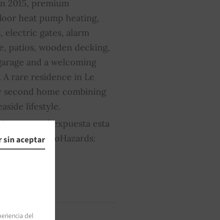
 in 2015, premium
floor heat pump heating,
, electric gates, alarm
e, patios, wooden decking,
 garage and a welcoming
 A rare residence in Le
ily second home combining
aside lifestyle.
 los que está expuesta esta
itio web de GeoHazards:
 sin aceptar
periencia del