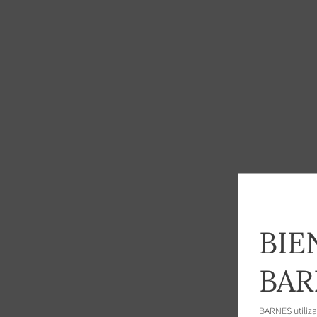
BIE
BAR
BARNES utiliza