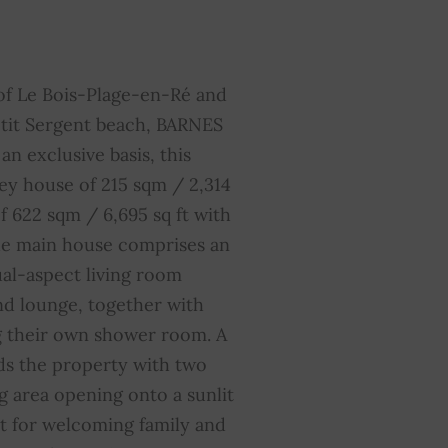
entanas correderas
SÍ
ien sujeto al régimen de
NO
of Le Bois-Plage-en-Ré and
opropiedad
etit Sergent beach, BARNES
an exclusive basis, this
ey house of 215 sqm / 2,314
f 622 sqm / 6,695 sq ft with
he main house comprises an
ual-aspect living room
nd lounge, together with
g their own shower room. A
ds the property with two
g area opening onto a sunlit
ct for welcoming family and