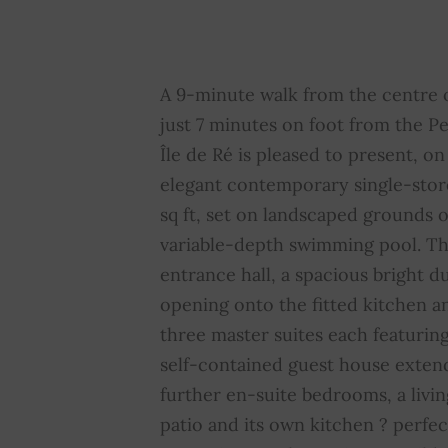
Portal eléctrico
SÍ
V
Sauna
SÍ
B
A 9-minute walk from the centre 
c
just 7 minutes on foot from the P
Île de Ré is pleased to present, on 
Cuota media de los gastos
0
elegant contemporary single-stor
comunes
sq ft, set on landscaped grounds o
variable-depth swimming pool. T
entrance hall, a spacious bright d
opening onto the fitted kitchen a
three master suites each featurin
self-contained guest house exten
further en-suite bedrooms, a livin
patio and its own kitchen ? perfe