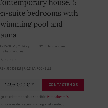
Contemporary house, 5
en-suite bedrooms with
swimming pool and
sauna
215.00
/ 2314 sq ft
5 Habitaciones
m2
9 habitaciones
ef 87067057
IREN 530401827 | R.C.S. LA ROCHELLE
2 495 000 € *
CONTACTENOS
ago en criptomoneda disponible.
Para saber más
Honorarios de la agencia a cargo del vendedor.