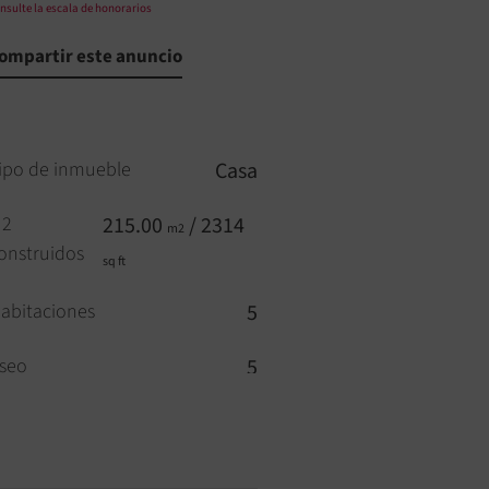
nsulte la escala de honorarios
ompartir este anuncio
ipo de inmueble
Casa
2
215.00
/ 2314
m2
onstruidos
sq ft
abitaciones
5
seo
5
iscina
SÍ
oble vidrio
SÍ