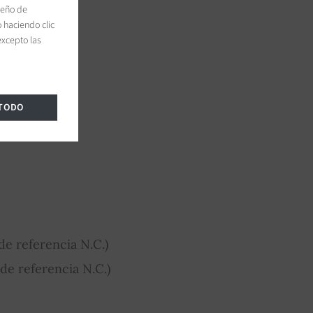
peño de
 haciendo clic
excepto las
 TODO
e referencia N.C.)
de referencia N.C.)