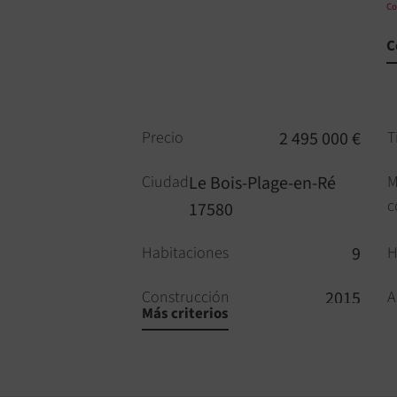
Co
C
Precio
2 495 000 €
T
Ciudad
Le Bois-Plage-en-Ré
M
c
17580
Habitaciones
9
H
Construcción
2015
A
Más criterios
Aseos
3
P
Alarma
SÍ
D