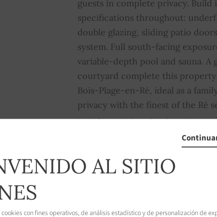
guests in complete privacy. Build
specifications throughout: under
double glazing, sliding patio doors
system. Full south-facing exposur
variable-depth pool and sauna. A
courtyard complete this property.
Bois-Plage-en-Ré, ideal as a fam
privacy with the finest of the Ré se
La información sobre los riesgos a
propiedad está disponible en el s
Continuar
www.georisques.gouv.fr
NVENIDO AL SITIO
NES
 cookies con fines operativos, de análisis estadístico y de personalización de ex