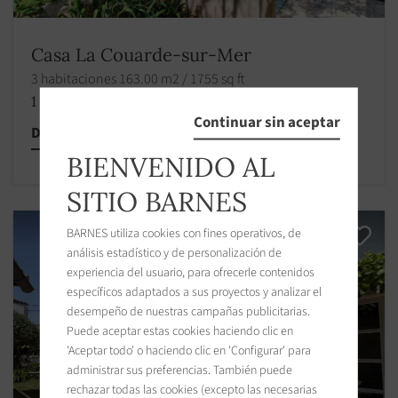
Casa La Couarde-sur-Mer
3 habitaciones 163.00 m2 / 1755 sq ft
1 383 000 €
Continuar sin aceptar
Descubrir esta propiedad
BIENVENIDO AL
SITIO BARNES
BARNES utiliza cookies con fines operativos, de
análisis estadístico y de personalización de
experiencia del usuario, para ofrecerle contenidos
específicos adaptados a sus proyectos y analizar el
desempeño de nuestras campañas publicitarias.
Puede aceptar estas cookies haciendo clic en
'Aceptar todo' o haciendo clic en 'Configurar' para
administrar sus preferencias. También puede
rechazar todas las cookies (excepto las necesarias