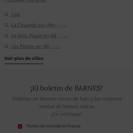
Ciudades cercanas
Loix
La Couarde-sur-Mer
(2,4 Km)
Le Bois-Plage-en-Ré
(5,3 Km)
Les Portes-en-Ré
(5,4 Km)
Saint-Martin-de-Ré
Voir plus de villes
(5,7 Km)
Ars-en-Ré
(6,2 Km)
Sainte-Marie-de-Ré
(9,4 Km)
¡El boletín de BARNES!
Rivedoux-Plage
(13,1 Km)
Noticias en bienes raíces de lujo y las mejores
La Flotte
(13,3 Km)
ventas de bienes raíces
¿Le interesa?
Puntos de mercado en Francia