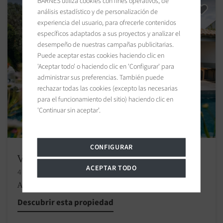
BARNES utiliza cookies con fines operativos, de
análisis estadístico y de personalización de
experiencia del usuario, para ofrecerle contenidos
específicos adaptados a sus proyectos y analizar el
desempeño de nuestras campañas publicitarias.
Puede aceptar estas cookies haciendo clic en
'Aceptar todo' o haciendo clic en 'Configurar' para
administrar sus preferencias. También puede
rechazar todas las cookies (excepto las necesarias
para el funcionamiento del sitio) haciendo clic en
'Continuar sin aceptar'.
CONFIGURAR
Villa La Flotte
ACEPTAR TODO
4 habitaciones
A partir de 1 800 €
/
Descubrir esta propiedad