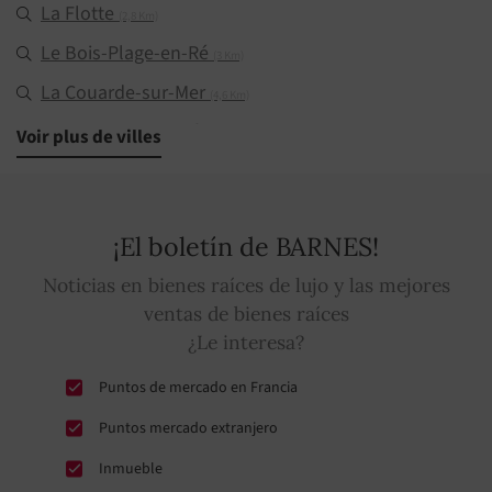
La Flotte
(2,8 Km)
Le Bois-Plage-en-Ré
(3 Km)
La Couarde-sur-Mer
(4,6 Km)
Sainte-Marie-de-Ré
Voir plus de villes
(4,9 Km)
Loix
(5,9 Km)
Rivedoux-Plage
(7,9 Km)
¡El boletín de BARNES!
Les Portes-en-Ré
(9,9 Km)
Noticias en bienes raíces de lujo y las mejores
Saint-Clément-des-Baleines
(13,6 Km)
ventas de bienes raíces
¿Le interesa?
Puntos de mercado en Francia
Puntos mercado extranjero
Inmueble