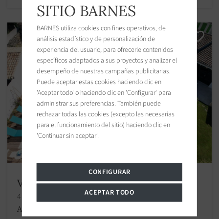
SITIO BARNES
BARNES utiliza cookies con fines operativos, de
análisis estadístico y de personalización de
experiencia del usuario, para ofrecerle contenidos
específicos adaptados a sus proyectos y analizar el
desempeño de nuestras campañas publicitarias.
Puede aceptar estas cookies haciendo clic en
'Aceptar todo' o haciendo clic en 'Configurar' para
administrar sus preferencias. También puede
rechazar todas las cookies (excepto las necesarias
para el funcionamiento del sitio) haciendo clic en
'Continuar sin aceptar'.
CONFIGURAR
Villa Saint-Clément-des-Baleines
ACEPTAR TODO
4 habitaciones
A partir de 1 800 €
/