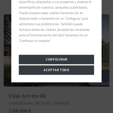
específicos adaptados a sus proyectos y analizar el
desempeño de nuestras campañas publicitarias.
Puede aceptar estas cookies haciendo clic en
'Aceptar todo' o haciendo clic en 'Configurar' para
administrar sus preferencias. También puede
rechazar todas las cookies (excepto las necesarias
para el funcionamiento del sitio) haciendo clic en
'Continuar sin aceptar'.
CONFIGURAR
ACEPTAR TODO
Casa Ars-en-Ré
5 habitaciones 189.00 m2 / 2034 sq ft
2 100 000 €