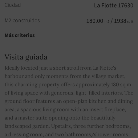
Ciudad
La Flotte 17630
M2 construidos
180.00
/ 1938
m2
sq ft
Más criterios
Habitaciones
7
Habitaciones
4
Visita guiada
Piso
1
Ideally located just a short stroll from La Flotte's
harbour and only moments from the village market,
Cuarto de baño
1
this charming property offers approximately 180 sq m
of living space with generous, light-filled interiors. The
Aseos
2
ground floor features an open-plan kitchen and dining
area, a spacious living room with an insert fireplace,
Piscina
SÍ
and a master suite opening onto the beautifully
landscaped garden. Upstairs, three further bedrooms,
Hogar
SÍ
a dressing room, and two bathrooms/shower rooms