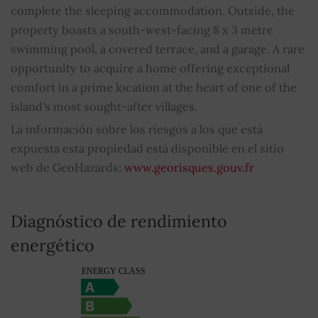
complete the sleeping accommodation. Outside, the
Alarma
SÍ
property boasts a south-west-facing 8 x 3 metre
Doble vidrio
SÍ
swimming pool, a covered terrace, and a garage. A rare
opportunity to acquire a home offering exceptional
Barbacoa
SÍ
comfort in a prime location at the heart of one of the
island's most sought-after villages.
Bien sujeto al régimen de copropiedad
NO
La información sobre los riesgos a los que está
expuesta esta propiedad está disponible en el sitio
Cuota media de los gastos comunes
0
web de GeoHazards:
www.georisques.gouv.fr
Diagnóstico de rendimiento
energético