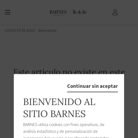
USTED ESTÁ AQUÍ:
Bienvenida
Este artículo no existe en este
servidor.
Continuar sin aceptar
BIENVENIDO AL
SITIO BARNES
BARNES utiliza cookies con fines operativos, de
análisis estadístico y de personalización de