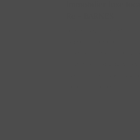
Re - BARNES
Le Bois-Plage-en-Ré est le ren
longue côte de sable, ses école
pistes cyclables en font un vill
BARNES Île de Ré propose ses ma
Plage-en-Ré : villas avec piscin
hameaux préservés.