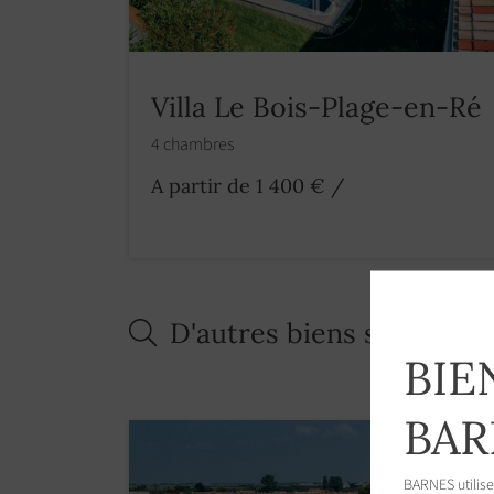
Villa Le Bois-Plage-en-Ré
4 chambres
A partir de 1 400 €
/
D'autres biens similaires
BIE
BAR
BARNES utilise