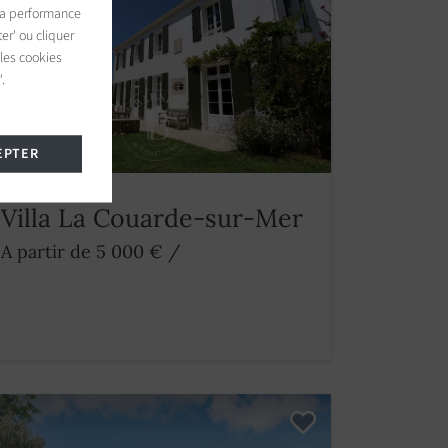
 la performance
er' ou cliquer
 les cookies
.
EPTER
Villa La Couarde-sur-Mer
A partir de 5 000 €
/