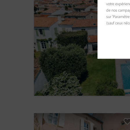
votre expérien
de nos campagn
sur 'Paramétre
(sauf ceux néc