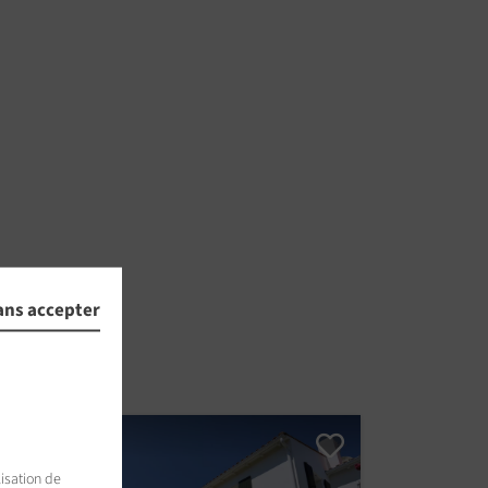
ans accepter
isation de