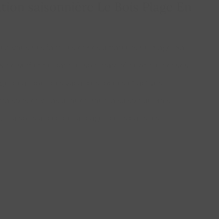
dez-vous des familles et des amateurs de plage. Sa
s de surf et de paddle, son marché quotidien et ses
age idéal pour des vacances iodées et actives.
isons et villas à louer pour la saison au Bois-
e, maisons à pied de la plage, biens dans les
Km)