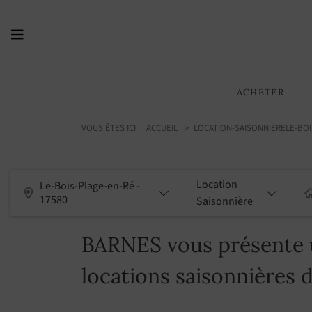
ACHETER
VOUS ÊTES ICI :
ACCUEIL
LOCATION-SAISONNIERE
LE-BOI
Location
Le-Bois-Plage-en-Ré -
17580
Saisonnière
BARNES vous présente u
locations saisonnières 