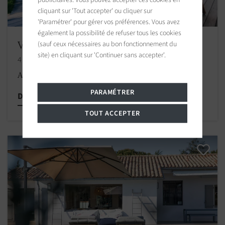
cliquant sur 'Tout accepter' ou cliquer sur
'Paramétrer' pour gérer vos préférences. Vous avez
également la possibilité de refuser tous les cookies
Villa Le Bois-Plage-en-Ré
(sauf ceux nécessaires au bon fonctionnement du
site) en cliquant sur 'Continuer sans accepter'.
4 chambres
A partir de 2 500 €
/
PARAMÉTRER
Découvrir cette propriété
TOUT ACCEPTER