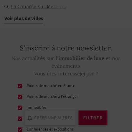
La Couarde-sur-Mer
(6,9 Km)
Le Bois-Plage-en-Ré
Voir plus de villes
(9 Km)
Saint-Martin-de-Ré
(9,9 Km)
La Flotte
(12,7 Km)
S'inscrire à notre newsletter.
Sainte-Marie-de-Ré
(13,6 Km)
Nos actualités sur l'
immobilier de luxe
et nos
Rivedoux-Plage
(17,7 Km)
évènements
Vous êtes intéressé(e) par ?
Points de marché en France
Points de marché à l'étranger
Immeubles
FILTRER
CRÉER UNE ALERTE
Programmes neufs
Conférences et expositions