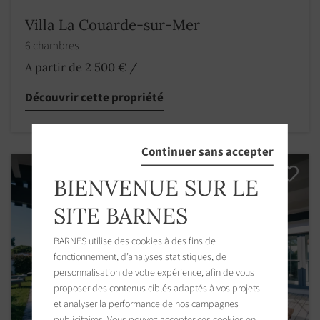
Villa La Couarde-sur-Mer
6 chambres
A partir de 2 500 €
/
Découvrir cette propriété
Continuer sans accepter
BIENVENUE SUR LE
SITE BARNES
BARNES utilise des cookies à des fins de
fonctionnement, d’analyses statistiques, de
personnalisation de votre expérience, afin de vous
proposer des contenus ciblés adaptés à vos projets
et analyser la performance de nos campagnes
publicitaires. Vous pouvez accepter ces cookies en