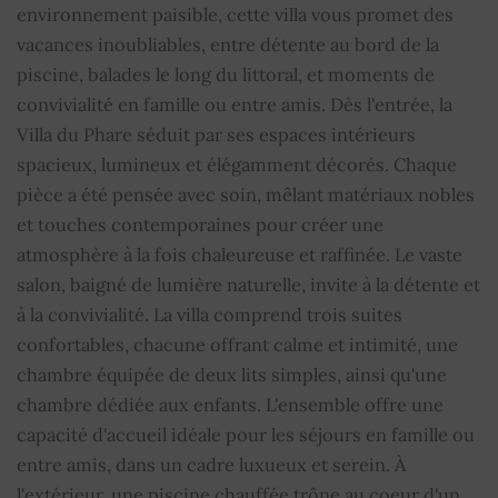
environnement paisible, cette villa vous promet des
Internet
OUI
vacances inoubliables, entre détente au bord de la
piscine, balades le long du littoral, et moments de
Abri de voiture
OUI
convivialité en famille ou entre amis. Dès l'entrée, la
Villa du Phare séduit par ses espaces intérieurs
Lave-linge
OUI
spacieux, lumineux et élégamment décorés. Chaque
pièce a été pensée avec soin, mêlant matériaux nobles
Lave-vaisselle
OUI
et touches contemporaines pour créer une
Plaque de cuisson
OUI
atmosphère à la fois chaleureuse et raffinée. Le vaste
salon, baigné de lumière naturelle, invite à la détente et
Coffre-fort
OUI
à la convivialité. La villa comprend trois suites
confortables, chacune offrant calme et intimité, une
Cuisinière
OUI
chambre équipée de deux lits simples, ainsi qu'une
chambre dédiée aux enfants. L'ensemble offre une
Fer à repasser
OUI
capacité d'accueil idéale pour les séjours en famille ou
entre amis, dans un cadre luxueux et serein. À
Sèche-cheveux
OUI
l'extérieur, une piscine chauffée trône au coeur d'un