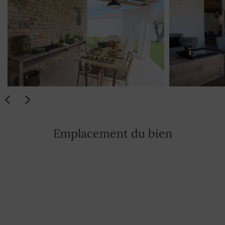
Four à micro-ondes
OUI
Congélateur
OUI
Loyer semaine
1 900 €
Basse saison
Emplacement du bien