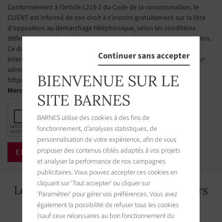
Conformément à l’article L223-2 du Code de la consommation, le
CLIENT est informé de son droit à s'inscrire gratuitement sur la liste
d'opposition au démarchage téléphonique, selon les conditions
définies aux articles L 223-1 et suivants du Code de la consommation.
Ce droit d’opposition peut être exercé par le CLIENT via un site
Continuer sans accepter
internet géré par l’organisme désigné par les pouvoirs publics pour
administrer cette liste. L’adresse du site est la suivante :
BIENVENUE SUR LE
https://www.bloctel.gouv.fr
Merci de cocher la case
SITE BARNES
BARNES utilise des cookies à des fins de
fonctionnement, d’analyses statistiques, de
personnalisation de votre expérience, afin de vous
proposer des contenus ciblés adaptés à vos projets
et analyser la performance de nos campagnes
publicitaires. Vous pouvez accepter ces cookies en
cliquant sur 'Tout accepter' ou cliquer sur
Les biens immobiliers aux alentours
'Paramétrer' pour gérer vos préférences. Vous avez
également la possibilité de refuser tous les cookies
(sauf ceux nécessaires au bon fonctionnement du