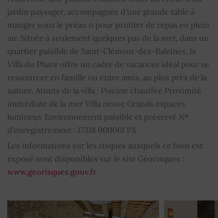
jardin paysager, accompagnée d'une grande table à
TV Satellite
OUI
manger sous le préau n pour profiter de repas en plein
Éclairage extérieur
air. Située à seulement quelques pas de la mer, dans un
OUI
quartier paisible de Saint-Clément-des-Baleines, la
Meublé
OUI
Villa du Phare offre un cadre de vacances idéal pour se
ressourcer en famille ou entre amis, au plus près de la
Linge de maison
OUI
nature. Atouts de la villa : Piscine chauffée Proximité
immédiate de la mer Villa neuve Grands espaces
Vaisselle
OUI
lumineux Environnement paisible et préservé N*
d'enregistrement : 17318 000061 PX
Sèche-linge
OUI
Les informations sur les risques auxquels ce bien est
exposé sont disponibles sur le site Géorisques :
Réfrigérateur
OUI
www.georisques.gouv.fr
Four
OUI
Cafetière
OUI