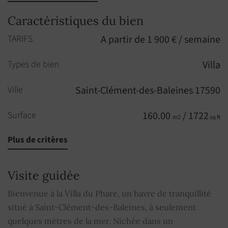
Caractéristiques du bien
TARIFS
A partir de 1 900 € / semaine
Types de bien
Villa
Ville
Saint-Clément-des-Baleines 17590
Surface
160.00
/ 1722
m2
sq ft
Plus de critères
Pièces
7
Chambres
4
Visite guidée
Piscine
OUI
Bienvenue à la Villa du Phare, un havre de tranquillité
situé à Saint-Clément-des-Baleines, à seulement
TV par cable
OUI
quelques mètres de la mer. Nichée dans un