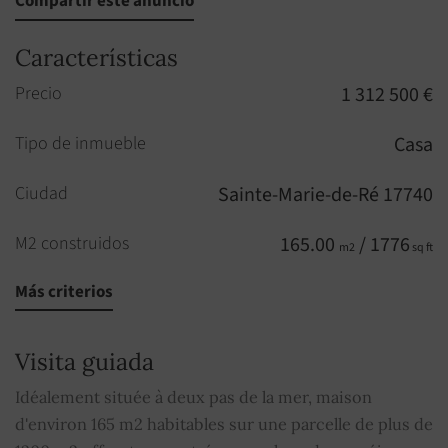
Compartir este anuncio
Características
Precio
1 312 500 €
Tipo de inmueble
Casa
Ciudad
Sainte-Marie-de-Ré 17740
M2 construidos
165.00
/ 1776
m2
sq ft
Más criterios
Habitaciones
5
Habitaciones
3
Visita guiada
Piso
1
Idéalement située à deux pas de la mer, maison
d'environ 165 m2 habitables sur une parcelle de plus de
Aseo
1