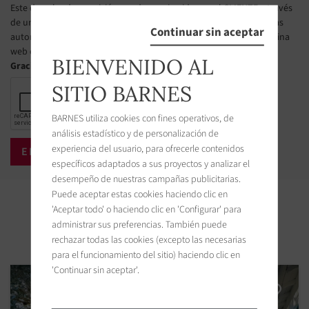
Este derecho de oposición puede ser ejercido por el CLIENTE a través
de una página web gestionado por el organismo designado por las
Continuar sin aceptar
autoridades públicas francesas para administrar esta lista. La página
web es la siguiente : https://www.bloctel.gouv.fr.
BIENVENIDO AL
Gracias marcar la casilla
SITIO BARNES
BARNES utiliza cookies con fines operativos, de
análisis estadístico y de personalización de
experiencia del usuario, para ofrecerle contenidos
específicos adaptados a sus proyectos y analizar el
desempeño de nuestras campañas publicitarias.
Puede aceptar estas cookies haciendo clic en
Propiedades cercanas
'Aceptar todo' o haciendo clic en 'Configurar' para
administrar sus preferencias. También puede
rechazar todas las cookies (excepto las necesarias
para el funcionamiento del sitio) haciendo clic en
'Continuar sin aceptar'.