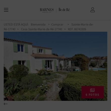
USTED ESTÁ AQUÍ:
Bienvenida
Comprar
Sainte-Marie-de-
Ré-17740
Casa Sainte-Marie-de-Ré-17740
> REF. 86743309
6 FOTOS