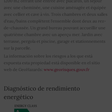
1200 m2 offrant une entrée avec placards, un séjour
avec une cheminée, une cuisine aménagée et équipée
Aseos
1
avec cellier et cave à vin. Trois chambres et deux salles
d'eau/bains complètent l'ensemble dont deux au rez-
Piscina
SÍ
de-chaussée. Un grand bureau pouvant accueillir une
quatrième chambre avec un aperçu mer. Jardin avec
Bien sujeto al régimen de copropiedad
NO
terrasse, pergola et piscine, garage et stationnements
sur la parcelle.
Cuota media de los gastos comunes
0
La información sobre los riesgos a los que está
expuesta esta propiedad está disponible en el sitio
web de GeoHazards:
www.georisques.gouv.fr
Diagnóstico de rendimiento
energético