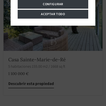
CONFIGURAR
ACEPTAR TODO
Casa Sainte-Marie-de-Ré
5 habitaciones 155.00 m2 / 1668 sq ft
1 100 000 €
Descubrir esta propiedad