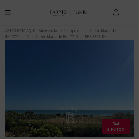
USTED ESTÁ AQUÍ:
Bienvenida
Comprar
Sainte-Marie-de-
Ré-17740
Casa Sainte-Marie-de-Ré-17740
> REF. 85971044
2 FOTOS