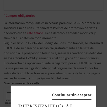
* Campos obligatorios
La información recopilada es necesaria para que BARNES procese su
solicitud. Puede consultar nuestra Política de protección de datos
haciendo clic en
este enlace
. Tiene derecho a acceder, modificar y
eliminar sus datos en todo momento.
Según el artículo L223-2 del Código de Consumo francés, se informa al
CLIENTE de su derecho a inscribirse gratuitamente en la lista de
oposición a la prospección telefónica, según las condiciones definidas
en los artículos L223-1 y siguientes del Código de Consumo francés.
Este derecho de oposición puede ser ejercido por el CLIENTE a través
de una página web gestionado por el organismo designado por las
autoridades públicas francesas para administrar esta lista. La página
web es la siguiente : https://www.bloctel.gouv.fr.
Gracias marcar la casilla
Continuar sin aceptar
BIENVENIDO AL