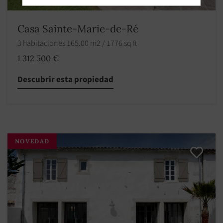
Casa Sainte-Marie-de-Ré
3 habitaciones 165.00 m2 / 1776 sq ft
1 312 500 €
Descubrir esta propiedad
NOVEDAD