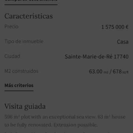
Características
Precio
1 575 000 €
Tipo de inmueble
Casa
Ciudad
Sainte-Marie-de-Ré 17740
M2 construidos
63.00
/ 678
m2
sq ft
Más criterios
Bien sujeto al régimen de copropiedad
NO
Cuota media de los gastos comunes
0
Visita guiada
596 m² plot with an exceptional sea view. 63 m² house
to be fully renovated. Extension possible.