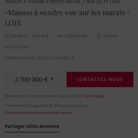
MAISON À VENDRE 6 PIÈCES 180 M2 / 1938 SQ FT LOIX
-Maison à vendre vue sur les marais -
LOIX
180.00
/ 1938 sq ft
5 Chambres
6 pièces
m2
Réf 85137583
SIREN 530401827 | R.C.S. LA ROCHELLE
3 700 000 € *
CONTACTEZ-NOUS
Paiement en cryptomonnaie disponible.
En savoir plus
* Honoraires d'agence à la charge du vendeur.
Consulter le barème des honoraires de l'agence
Partager cette annonce