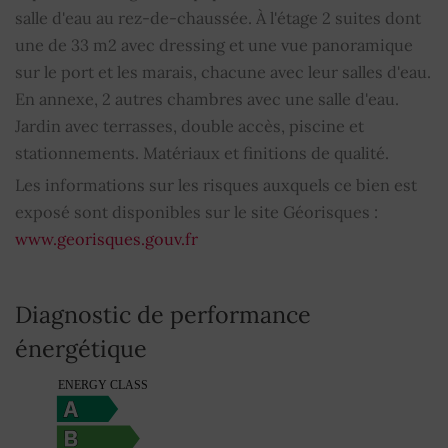
Cheminée
OUI
salle d'eau au rez-de-chaussée. À l'étage 2 suites dont
une de 33 m2 avec dressing et une vue panoramique
Arrosage
OUI
sur le port et les marais, chacune avec leur salles d'eau.
En annexe, 2 autres chambres avec une salle d'eau.
Abri de voiture
OUI
Jardin avec terrasses, double accès, piscine et
stationnements. Matériaux et finitions de qualité.
Fenêtres coulissantes
OUI
Les informations sur les risques auxquels ce bien est
Bien soumis au régime de la copropriété
NON
exposé sont disponibles sur le site Géorisques :
www.georisques.gouv.fr
Montant moyen de la quote-part de charges
0
courantes
Diagnostic de performance
énergétique