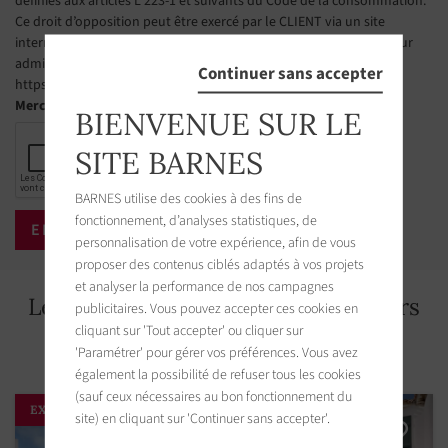
définies aux articles L 223-1 et suivants du Code de la consommation.
Ce droit d’opposition peut être exercé par le CLIENT via un site
internet géré par l’organisme désigné par les pouvoirs publics pour
administrer cette liste. L’adresse du site est la suivante :
Continuer sans accepter
https://www.bloctel.gouv.fr
Merci de cocher la case
BIENVENUE SUR LE
SITE BARNES
BARNES utilise des cookies à des fins de
fonctionnement, d’analyses statistiques, de
personnalisation de votre expérience, afin de vous
proposer des contenus ciblés adaptés à vos projets
et analyser la performance de nos campagnes
Les biens immobiliers aux alentours
publicitaires. Vous pouvez accepter ces cookies en
cliquant sur 'Tout accepter' ou cliquer sur
'Paramétrer' pour gérer vos préférences. Vous avez
également la possibilité de refuser tous les cookies
(sauf ceux nécessaires au bon fonctionnement du
EXCLUSIVITÉ
site) en cliquant sur 'Continuer sans accepter'.