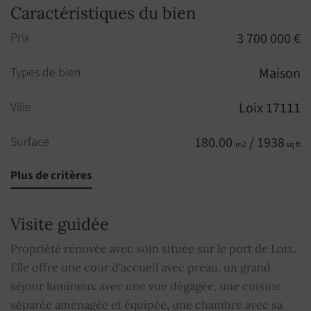
Caractéristiques du bien
Prix
3 700 000 €
Types de bien
Maison
Ville
Loix 17111
Surface
180.00
/ 1938
m2
sq ft
Plus de critères
Pièces
6
Chambres
5
Visite guidée
Salles de douche
4
Propriété rénovée avec soin située sur le port de Loix.
Elle offre une cour d'accueil avec préau, un grand
Piscine
OUI
séjour lumineux avec une vue dégagée, une cuisine
séparée aménagée et équipée, une chambre avec sa