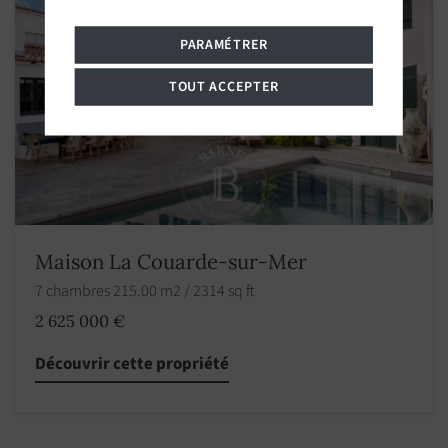
PARAMÉTRER
TOUT ACCEPTER
Maison La Couarde-sur-Mer
7 chambres 215.00 m2 / 2314 sq ft
2 625 000 €
Découvrir cette propriété