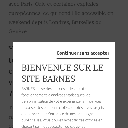
avec Paris-Orly et certaines capitales
européennes, ce qui rend l'île accessible en
weekend depuis Londres, Bruxelles ou
Genève.
Y a-t-il encore des
Continuer sans accepter
terrains
BIENVENUE SUR LE
constructibles à
SITE BARNES
vendre sur l'Île de Ré
BARNES utilise des cookies à des fins de
?
fonctionnement, d’analyses statistiques, de
personnalisation de votre expérience, afin de vous
Très rarement, et leur prix reflète cette
proposer des contenus ciblés adaptés à vos projets
et analyser la performance de nos campagnes
rareté. Le Plan Local d'Urbanisme de chaque
publicitaires. Vous pouvez accepter ces cookies en
commune limite strictement les zones
cliquant sur 'Tout accepter' ou cliquer sur