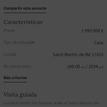
Compartir este anuncio
Características
Precio
1 995 000 €
Tipo de inmueble
Casa
Ciudad
Saint-Martin-de-Ré 17410
M2 construidos
189.00
/ 2034
m2
sq ft
Más criterios
Habitaciones
8
Habitaciones
5
Visita guiada
Cuartos de baño
2
Located within the historic walls of Saint-Martin-de-