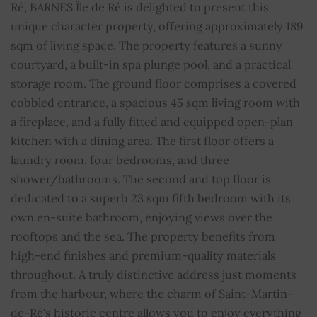
Ré, BARNES Île de Ré is delighted to present this
Aseo
2
unique character property, offering approximately 189
sqm of living space. The property features a sunny
Aseos
2
courtyard, a built-in spa plunge pool, and a practical
storage room. The ground floor comprises a covered
Hogar
SÍ
cobbled entrance, a spacious 45 sqm living room with
a fireplace, and a fully fitted and equipped open-plan
Spa
SÍ
kitchen with a dining area. The first floor offers a
laundry room, four bedrooms, and three
Bien sujeto al régimen de copropiedad
NO
shower/bathrooms. The second and top floor is
Cuota media de los gastos comunes
0
dedicated to a superb 23 sqm fifth bedroom with its
own en-suite bathroom, enjoying views over the
rooftops and the sea. The property benefits from
high-end finishes and premium-quality materials
throughout. A truly distinctive address just moments
from the harbour, where the charm of Saint-Martin-
de-Ré's historic centre allows you to enjoy everything