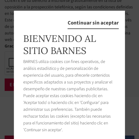
CLIENTE de su derecho a inscribirse gratuitamente en la lista de
oposición a la prospección telefónica, según las condiciones definidas
en los artículos L223-1 y siguientes del Código de Consumo francés.
Este derecho de oposición puede ser ejercido por el CLIENTE a través
Continuar sin aceptar
de una página web gestionado por el organismo designado por las
autoridades públicas francesas para administrar esta lista. La página
BIENVENIDO AL
web es la siguiente : https://www.bloctel.gouv.fr.
Gracias marcar la casilla
SITIO BARNES
BARNES utiliza cookies con fines operativos, de
análisis estadístico y de personalización de
experiencia del usuario, para ofrecerle contenidos
específicos adaptados a sus proyectos y analizar el
desempeño de nuestras campañas publicitarias.
Puede aceptar estas cookies haciendo clic en
'Aceptar todo' o haciendo clic en 'Configurar' para
Propiedades cercanas
administrar sus preferencias. También puede
rechazar todas las cookies (excepto las necesarias
para el funcionamiento del sitio) haciendo clic en
'Continuar sin aceptar'.