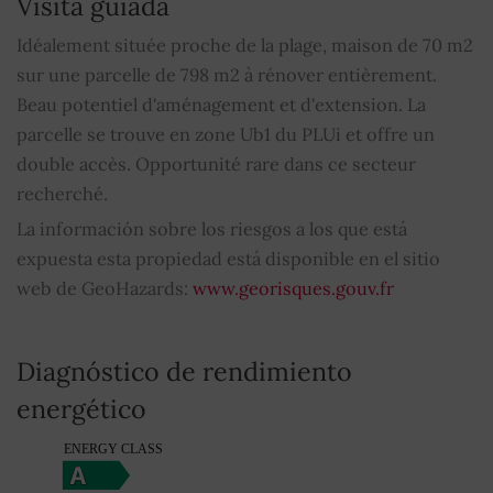
Visita guiada
Aseo
1
Idéalement située proche de la plage, maison de 70 m2
sur une parcelle de 798 m2 à rénover entièrement.
Bien sujeto al régimen de copropiedad
NO
Beau potentiel d'aménagement et d'extension. La
parcelle se trouve en zone Ub1 du PLUi et offre un
Cuota media de los gastos comunes
0
double accès. Opportunité rare dans ce secteur
recherché.
La información sobre los riesgos a los que está
expuesta esta propiedad está disponible en el sitio
web de GeoHazards:
www.georisques.gouv.fr
Diagnóstico de rendimiento
energético