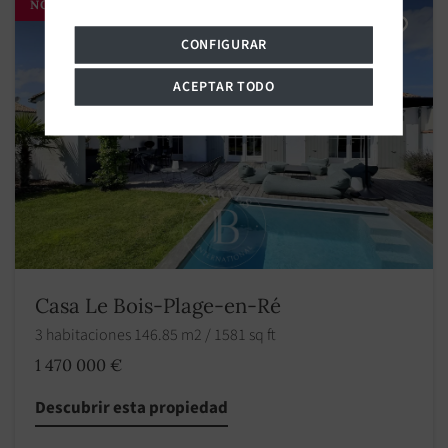
NOVEDAD
CONFIGURAR
ACEPTAR TODO
Casa Le Bois-Plage-en-Ré
3 habitaciones 146.85 m2 / 1581 sq ft
1 470 000 €
Descubrir esta propiedad