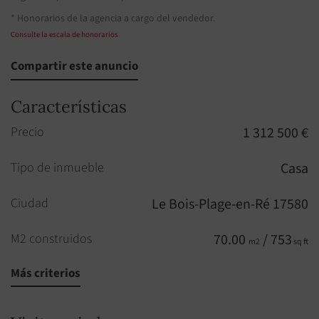
* Honorarios de la agencia a cargo del vendedor.
Consulte la escala de honorarios
Compartir este anuncio
Características
Precio
1 312 500 €
Tipo de inmueble
Casa
Ciudad
Le Bois-Plage-en-Ré 17580
M2 construidos
70.00
/ 753
m2
sq ft
Más criterios
Habitaciones
4
Habitaciones
3