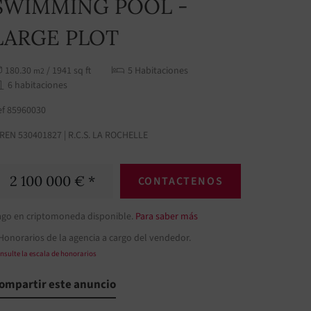
SWIMMING POOL -
LARGE PLOT
180.30
/ 1941 sq ft
5 Habitaciones
m2
6 habitaciones
ef 85960030
IREN 530401827 | R.C.S. LA ROCHELLE
2 100 000 € *
CONTACTENOS
ago en criptomoneda disponible.
Para saber más
Honorarios de la agencia a cargo del vendedor.
nsulte la escala de honorarios
ompartir este anuncio