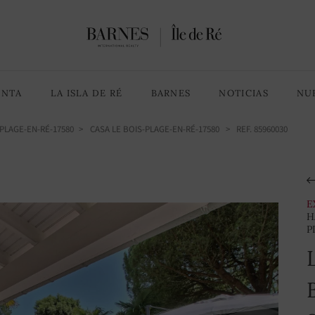
5 Habitaciones
6 habitaciones
ENTA
LA ISLA DE RÉ
BARNES
NOTICIAS
NU
PLAGE-EN-RÉ-17580
CASA LE BOIS-PLAGE-EN-RÉ-17580
> REF. 85960030
E
H
P