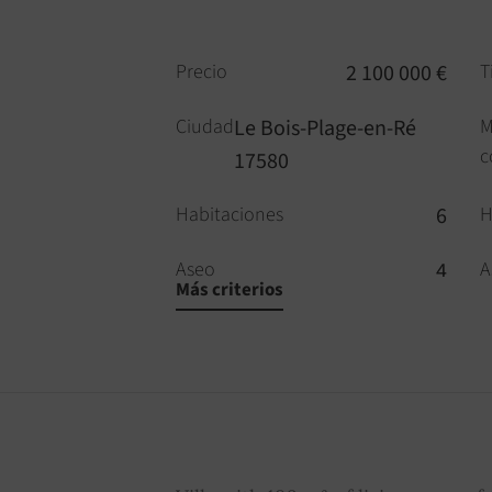
Precio
2 100 000 €
T
Ciudad
Le Bois-Plage-en-Ré
M
c
17580
Habitaciones
6
H
Aseo
4
A
Más criterios
Piscina
SÍ
H
Alarma
SÍ
K
Intercomunicador
SÍ
D
Riego
SÍ
P