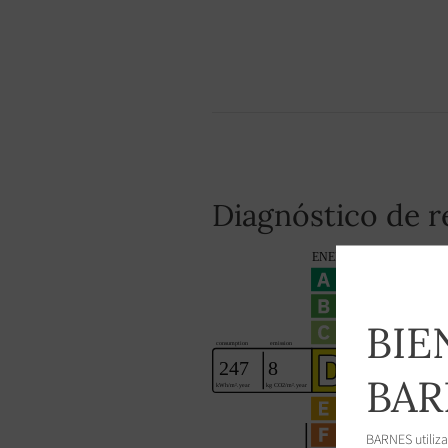
Diagnóstico de 
BIE
BAR
BARNES utiliza