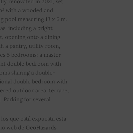
ully renovated in 2021, set
 m² with a wooded and
luminación exterior
SÍ
 pool measuring 13 x 6 m.
as, including a bright
etanca
SÍ
t, opening onto a dining
uota media de los gastos
0
 a pantry, utility room,
omunes
ses 5 bedrooms: a master
dent double bedroom with
oms sharing a double-
tional double bedroom with
ered outdoor area, terrace,
 Parking for several
 los que está expuesta esta
itio web de GeoHazards: