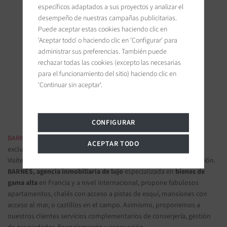
específicos adaptados a sus proyectos y analizar el
desempeño de nuestras campañas publicitarias.
Puede aceptar estas cookies haciendo clic en
'Aceptar todo' o haciendo clic en 'Configurar' para
BARNES Ile de Ré
administrar sus preferencias. También puede
19 bis, Cours Félix Faure
rechazar todas las cookies (excepto las necesarias
17630 La Flotte-en-Ré, France
para el funcionamiento del sitio) haciendo clic en
'Continuar sin aceptar'.
Únanse a nosotros en las redes sociales
CONFIGURAR
BARNES INMOBILIARIA DE LUJO
- Las más bellas propiedades
ACEPTAR TODO
exclusivas y apartamentos de lujo
Visítenos en nuestras oficinas y confíenos sus proyectos de inversión.
BARNES, agencia inmobiliaria de lujo
especializada en
bienes de
gama alta
en Francia y a nivel internacional, propone fabulosos
apartamentos, chalés con acceso a pistas de esquí, mansiones con
acceso al mar, o castillos en el campo. Asimismo, proponemos a
nuestros clientes servicios complementarios de conserjería, gestión