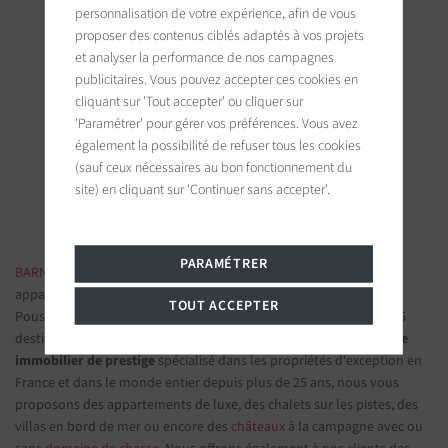
personnalisation de votre expérience, afin de vous
proposer des contenus ciblés adaptés à vos projets
et analyser la performance de nos campagnes
publicitaires. Vous pouvez accepter ces cookies en
BARNES Ile de Ré
cliquant sur 'Tout accepter' ou cliquer sur
19 bis, Cours Félix Faure
'Paramétrer' pour gérer vos préférences. Vous avez
17630 La Flotte-en-Ré, France
également la possibilité de refuser tous les cookies
(sauf ceux nécessaires au bon fonctionnement du
Suivez-nous sur les réseaux sociaux
site) en cliquant sur 'Continuer sans accepter'.
PARAMÉTRER
BARNES IMMOBILIER DE LUXE
- Les plus belles demeures et
appartements de prestige
TOUT ACCEPTER
Poussez la porte d'une de nos
agences immobilières
parmi nos 75
destinations et confiez-nous vos projets d’investissement.
Groupe
immobilier de prestige
spécialisé dans les propriétés d'exception en
France et dans le monde entier depuis plus de 25 ans, nous vous
proposons des appartements de luxe, des chalets sur les pistes, des
villas en bord de mer ou encore des
châteaux
à la campagne avec ou