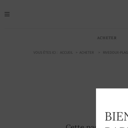
ACHETER
VOUS ÊTES ICI :
ACCUEIL
ACHETER
RIVEDOUX-PLAG
E
BIE
Cette page n'exist