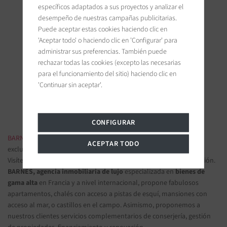
específicos adaptados a sus proyectos y analizar el
desempeño de nuestras campañas publicitarias.
Puede aceptar estas cookies haciendo clic en
'Aceptar todo' o haciendo clic en 'Configurar' para
BARNES Ile de Ré
administrar sus preferencias. También puede
19 bis, Cours Félix Faure
rechazar todas las cookies (excepto las necesarias
17630 La Flotte-en-Ré, France
para el funcionamiento del sitio) haciendo clic en
'Continuar sin aceptar'.
Únanse a nosotros en las redes sociales
CONFIGURAR
BARNES INMOBILIARIA DE LUJO
- Las más bellas propiedades
ACEPTAR TODO
exclusivas y apartamentos de lujo
Visítenos en nuestras oficinas y confíenos sus proyectos de inversión.
BARNES, agencia inmobiliaria de lujo
especializada en
bienes de
gama alta
en Francia y a nivel internacional, propone fabulosos
apartamentos, chalés con acceso a pistas de esquí, mansiones con
acceso al mar, o castillos en el campo. Asimismo, proponemos a
nuestros clientes servicios complementarios de conserjería, gestión