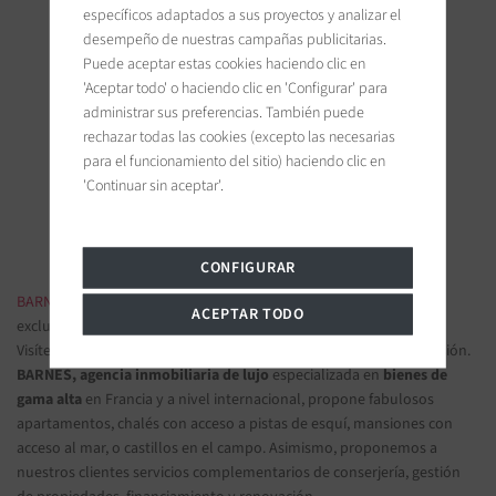
específicos adaptados a sus proyectos y analizar el
desempeño de nuestras campañas publicitarias.
Puede aceptar estas cookies haciendo clic en
'Aceptar todo' o haciendo clic en 'Configurar' para
BARNES Ile de Ré
administrar sus preferencias. También puede
19 bis, Cours Félix Faure
rechazar todas las cookies (excepto las necesarias
17630 La Flotte-en-Ré, France
para el funcionamiento del sitio) haciendo clic en
'Continuar sin aceptar'.
Únanse a nosotros en las redes sociales
CONFIGURAR
BARNES INMOBILIARIA DE LUJO
- Las más bellas propiedades
ACEPTAR TODO
exclusivas y apartamentos de lujo
Visítenos en nuestras oficinas y confíenos sus proyectos de inversión.
BARNES, agencia inmobiliaria de lujo
especializada en
bienes de
gama alta
en Francia y a nivel internacional, propone fabulosos
apartamentos, chalés con acceso a pistas de esquí, mansiones con
acceso al mar, o castillos en el campo. Asimismo, proponemos a
nuestros clientes servicios complementarios de conserjería, gestión