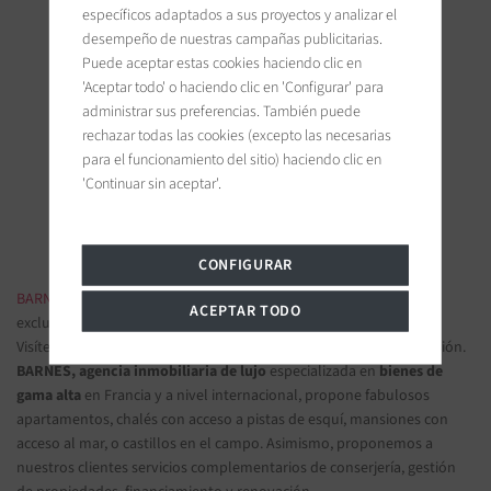
específicos adaptados a sus proyectos y analizar el
desempeño de nuestras campañas publicitarias.
Puede aceptar estas cookies haciendo clic en
'Aceptar todo' o haciendo clic en 'Configurar' para
BARNES Ile de Ré
administrar sus preferencias. También puede
19 bis, Cours Félix Faure
rechazar todas las cookies (excepto las necesarias
17630 La Flotte-en-Ré, France
para el funcionamiento del sitio) haciendo clic en
'Continuar sin aceptar'.
Únanse a nosotros en las redes sociales
CONFIGURAR
BARNES INMOBILIARIA DE LUJO
- Las más bellas propiedades
ACEPTAR TODO
exclusivas y apartamentos de lujo
Visítenos en nuestras oficinas y confíenos sus proyectos de inversión.
BARNES, agencia inmobiliaria de lujo
especializada en
bienes de
gama alta
en Francia y a nivel internacional, propone fabulosos
apartamentos, chalés con acceso a pistas de esquí, mansiones con
acceso al mar, o castillos en el campo. Asimismo, proponemos a
nuestros clientes servicios complementarios de conserjería, gestión