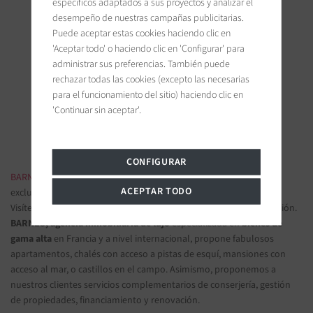
específicos adaptados a sus proyectos y analizar el
desempeño de nuestras campañas publicitarias.
Puede aceptar estas cookies haciendo clic en
'Aceptar todo' o haciendo clic en 'Configurar' para
BARNES Ile de Ré
administrar sus preferencias. También puede
19 bis, Cours Félix Faure
rechazar todas las cookies (excepto las necesarias
17630 La Flotte-en-Ré, France
para el funcionamiento del sitio) haciendo clic en
'Continuar sin aceptar'.
Únanse a nosotros en las redes sociales
CONFIGURAR
BARNES INMOBILIARIA DE LUJO
- Las más bellas propiedades
ACEPTAR TODO
exclusivas y apartamentos de lujo
Visítenos en nuestras oficinas y confíenos sus proyectos de inversión.
BARNES, agencia inmobiliaria de lujo
especializada en
bienes de
gama alta
en Francia y a nivel internacional, propone fabulosos
apartamentos, chalés con acceso a pistas de esquí, mansiones con
acceso al mar, o castillos en el campo. Asimismo, proponemos a
nuestros clientes servicios complementarios de conserjería, gestión
de propiedades, financiamiento y renovación.