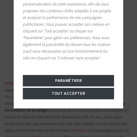
personnalisation de votre expérience, afin de vous
proposer des contenus ciblés adaptés à vos projets
et analyser la performance de nos campagnes
publicitaires. Vous pouvez accepter ces cookies en
BARNES Ile de Ré
cliquant sur 'Tout accepter' ou cliquer sur
19 bis, Cours Félix Faure
'Paramétrer' pour gérer vos préférences. Vous avez
17630 La Flotte-en-Ré, France
également la possibilité de refuser tous les cookies
(sauf ceux nécessaires au bon fonctionnement du
Suivez-nous sur les réseaux sociaux
site) en cliquant sur 'Continuer sans accepter'.
PARAMÉTRER
BARNES IMMOBILIER DE LUXE
- Les plus belles demeures et
appartements de prestige
TOUT ACCEPTER
Poussez la porte d'une de nos
agences immobilières
parmi nos 75
destinations et confiez-nous vos projets d’investissement.
Groupe
immobilier de prestige
spécialisé dans les propriétés d'exception en
France et dans le monde entier depuis plus de 25 ans, nous vous
proposons des appartements de luxe, des chalets sur les pistes, des
villas en bord de mer ou encore des
châteaux
à la campagne avec ou