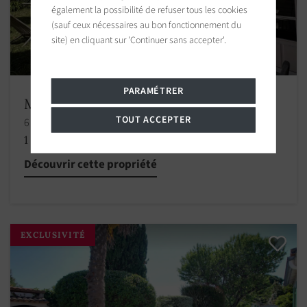
également la possibilité de refuser tous les cookies
(sauf ceux nécessaires au bon fonctionnement du
site) en cliquant sur 'Continuer sans accepter'.
PARAMÉTRER
Maison La Couarde-sur-Mer
TOUT ACCEPTER
6 chambres 153.66 m2 / 1654 sq ft
1 280 000 €
Découvrir cette propriété
EXCLUSIVITÉ