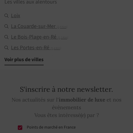
Les villes aux alentours
Loix
La Couarde-sur-Mer
(2,4 Km)
Le Bois-Plage-en-Ré
(5,3 Km)
Les Portes-en-Ré
(5,4 Km)
Saint-Martin-de-Ré
Voir plus de villes
(5,7 Km)
Ars-en-Ré
(6,2 Km)
Sainte-Marie-de-Ré
(9,4 Km)
S'inscrire à notre newsletter.
Rivedoux-Plage
(13,1 Km)
Nos actualités sur l'
immobilier de luxe
et nos
La Flotte
(13,3 Km)
évènements
Vous êtes intéressé(e) par ?
Points de marché en France