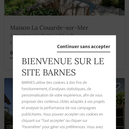
Maison La Couarde-sur-Mer
3 chambres 163.00 m2 / 1755 sq ft
1 383 000 €
Continuer sans accepter
Découvrir cette propriété
BIENVENUE SUR LE
SITE BARNES
BARNES utilise des cookies à des fins de
fonctionnement, d’analyses statistiques, de
personnalisation de votre expérience, afin de vous
proposer des contenus ciblés adaptés à vos projets
et analyser la performance de nos campagnes
publicitaires. Vous pouvez accepter ces cookies en
cliquant sur 'Tout accepter' ou cliquer sur
'Paramétrer' pour gérer vos préférences. Vous avez