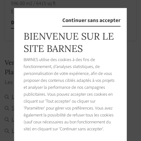
596.00 m2 / 6415 sq ft
1 575 000 €
Continuer sans accepter
Découvrir cette propriété
BIENVENUE SUR LE
SITE BARNES
BARNES utilise des cookies à des fins de
Ventes immobilier luxe Terrain Le Bois
fonctionnement, d’analyses statistiques, de
Plage En Re - BARNES
personnalisation de votre expérience, afin de vous
proposer des contenus ciblés adaptés à vos projets
Les villes aux alentours
et analyser la performance de nos campagnes
publicitaires. Vous pouvez accepter ces cookies en
Le Bois-Plage-en-Ré
(0,7 Km)
cliquant sur 'Tout accepter' ou cliquer sur
Saint-Martin-de-Ré
'Paramétrer' pour gérer vos préférences. Vous avez
(2,6 Km)
également la possibilité de refuser tous les cookies
La Couarde-sur-Mer
(3,6 Km)
(sauf ceux nécessaires au bon fonctionnement du
site) en cliquant sur 'Continuer sans accepter'.
Loix
(4,7 Km)