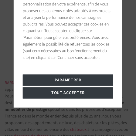
personnalisation de votre expérience, afin de vous
proposer des contenus ciblés adaptés à vos projets
et analyser la performance de nos campagnes
publicitaires. Vous pouvez accepter ces cookies en
BARNES Ile de Ré
cliquant sur 'Tout accepter' ou cliquer sur
19 bis, Cours Félix Faure
'Paramétrer' pour gérer vos préférences. Vous avez
17630 La Flotte-en-Ré, France
également la possibilité de refuser tous les cookies
(sauf ceux nécessaires au bon fonctionnement du
Suivez-nous sur les réseaux sociaux
site) en cliquant sur 'Continuer sans accepter'.
PARAMÉTRER
BARNES IMMOBILIER DE LUXE
- Les plus belles demeures et
appartements de prestige
TOUT ACCEPTER
Poussez la porte d'une de nos
agences immobilières
parmi nos 75
destinations et confiez-nous vos projets d’investissement.
Groupe
immobilier de prestige
spécialisé dans les propriétés d'exception en
France et dans le monde entier depuis plus de 25 ans, nous vous
proposons des appartements de luxe, des chalets sur les pistes, des
villas en bord de mer ou encore des
châteaux
à la campagne avec ou