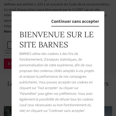
définies aux articles L 223-1 et suivants du Code de la consommation.
Ce droit d’opposition peut être exercé par le CLIENT via un site
internet géré par l’organisme désigné par les pouvoirs publics pour
Continuer sans accepter
administrer cette liste. L’adresse du site est la suivante :
https://www.bloctel.gouv.fr
Merci de cocher la case
BIENVENUE SUR LE
SITE BARNES
BARNES utilise des cookies à des fins de
fonctionnement, d’analyses statistiques, de
personnalisation de votre expérience, afin de vous
proposer des contenus ciblés adaptés à vos projets
et analyser la performance de nos campagnes
publicitaires. Vous pouvez accepter ces cookies en
Les biens immobiliers aux alentours
cliquant sur 'Tout accepter' ou cliquer sur
'Paramétrer' pour gérer vos préférences. Vous avez
également la possibilité de refuser tous les cookies
(sauf ceux nécessaires au bon fonctionnement du
site) en cliquant sur 'Continuer sans accepter'.