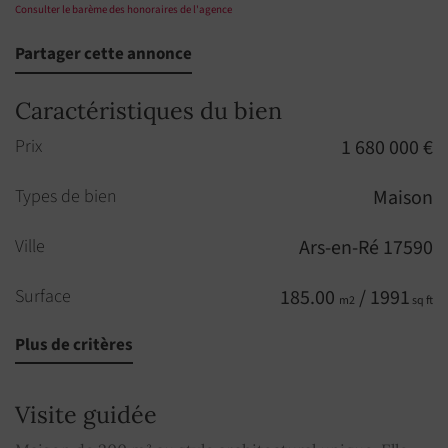
Consulter le barème des honoraires de l'agence
Partager cette annonce
Caractéristiques du bien
Prix
1 680 000 €
Types de bien
Maison
Ville
Ars-en-Ré 17590
Surface
185.00
/ 1991
m2
sq ft
Plus de critères
Pièces
7
Chambres
5
Visite guidée
Salle de bains