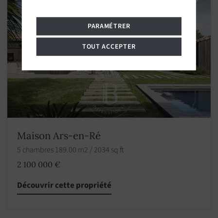
PARAMÉTRER
TOUT ACCEPTER
Maison Ars-en-Ré
5 chambres 189.00 m2 / 2034 sq ft
2 100 000 €
Découvrir cette propriété