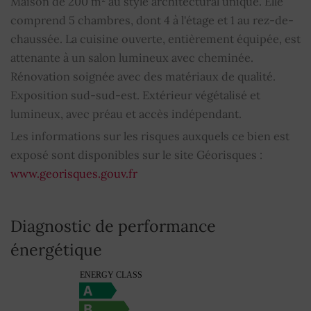
1
Maison de 200 m² au style architectural unique. Elle
comprend 5 chambres, dont 4 à l'étage et 1 au rez-de-
Salles de douche
2
chaussée. La cuisine ouverte, entièrement équipée, est
attenante à un salon lumineux avec cheminée.
Étages
1
Rénovation soignée avec des matériaux de qualité.
Exposition sud-sud-est. Extérieur végétalisé et
Toilettes
2
lumineux, avec préau et accès indépendant.
Bien soumis au régime de la copropriété
Les informations sur les risques auxquels ce bien est
NON
exposé sont disponibles sur le site Géorisques :
Montant moyen de la quote-part de charges
0
www.georisques.gouv.fr
courantes
Diagnostic de performance
énergétique