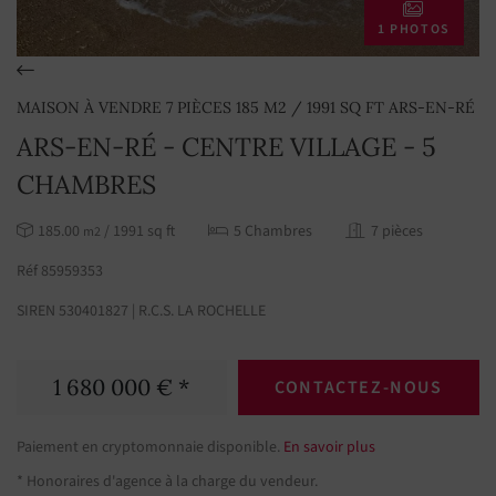
1 PHOTOS
MAISON À VENDRE 7 PIÈCES 185 M2 / 1991 SQ FT ARS-EN-RÉ
ARS-EN-RÉ - CENTRE VILLAGE - 5
CHAMBRES
185.00
/ 1991 sq ft
5 Chambres
7 pièces
m2
Réf 85959353
SIREN 530401827 | R.C.S. LA ROCHELLE
1 680 000 € *
CONTACTEZ-NOUS
Paiement en cryptomonnaie disponible.
En savoir plus
* Honoraires d'agence à la charge du vendeur.